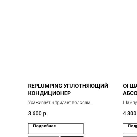
REPLUMPING УПЛОТНЯЮЩИЙ
OI Ш
КОНДИЦИОНЕР
АБС
ВОЛ
Ухаживает и придает волосам
Шампун
эластичность, объем и плотность.
делика
3 600
р.
4 300
Содержит фитоактивы сливы,
необыч
насыщенные полифенолами и
Подробнее
Под
флавоноидами, которые обладают
антирадикальным действием и высокой