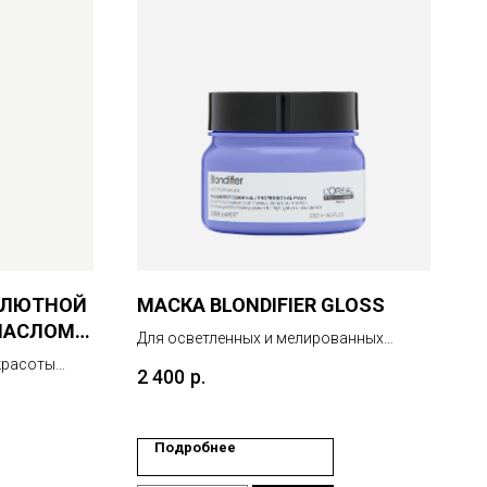
ОЛЮТНОЙ
МАСКА BLONDIFIER GLOSS
МАСЛОМ
Для осветленных и мелированных
волос.
красоты
2 400
р.
авая
 продукта –
),
Подробнее
 Благодаря
станавливает