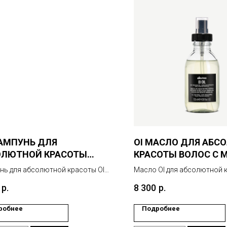
АМПУНЬ ДЛЯ
OI МАСЛО ДЛЯ АБС
ОЛЮТНОЙ КРАСОТЫ
КРАСОТЫ ВОЛОС С 
ОС
АННАТО
ь для абсолютной красоты OI
Масло OI для абсолютной 
тно очищает волосы и придает
волос питает локоны, созд
р.
8 300
р.
айную мягкость, блеск и объем.
защитную пленку. В основе
масло аннато (Bixa orellana
робнее
Подробнее
содержащее бета-каротин.
этому, масло отлично вос