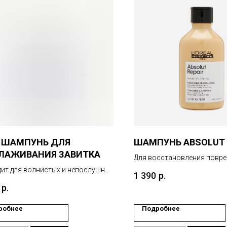
E ШАМПУНЬ ДЛЯ
ШАМПУНЬ ABSOLUT 
ГЛАЖИВАНИЯ ЗАВИТКА
Для восстановления повр
волос.
ит для волнистых и непослушных
1 390
р.
. Смягчающий шампунь LOVE
р.
о очищает и разглаживает
стые волосы.
робнее
Подробнее