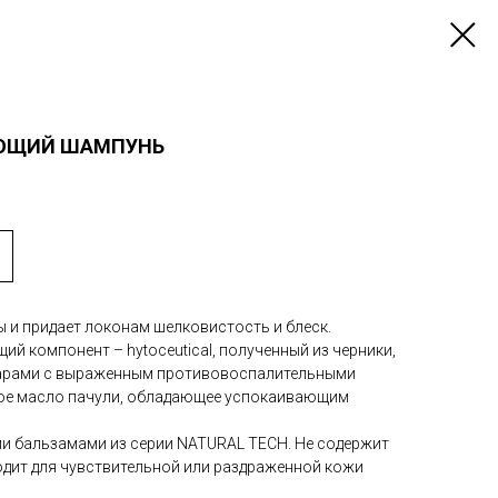
АЮЩИЙ ШАМПУНЬ
 и придает локонам шелковистость и блеск.
й компонент – hytoceutical, полученный из черники,
арами с выраженным противовоспалительными
ое масло пачули, обладающее успокаивающим
ми бальзамами из серии NATURAL TECH. Не содержит
одит для чувствительной или раздраженной кожи