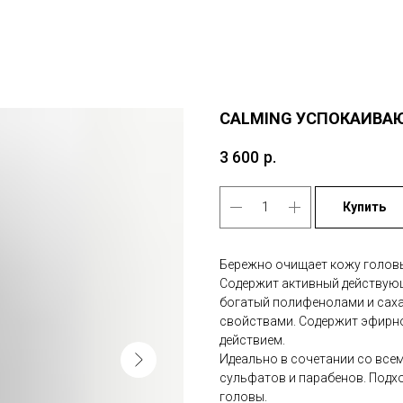
CALMING УСПОКАИВ
3 600
р.
Купить
Бережно очищает кожу головы
Содержит активный действующи
богатый полифенолами и сах
свойствами. Содержит эфирн
действием.
Идеально в сочетании со все
сульфатов и парабенов. Подх
головы.