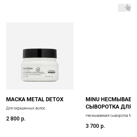
МАСКА METAL DETOX
MINU НЕСМЫВАЕМ
СЫВОРОТКА ДЛЯ
Для окрашенных волос.
ОКРАШЕННЫХ ВО
Несмываемая сыворотка MIN
2 800
р.
деликатно ухаживает, сохраня
3 700
р.
окрашенных волос и придаёт 
блеск и шелковистость. Содер