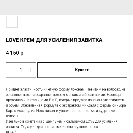
LOVE КРЕМ ДЛЯ УСИЛЕНИЯ ЗАВИТКА
4 150
р.
Купить
Придает эластичность и четкую форму локонам. Невидим на волосах, не
оставляет налет и сохраняет волосы мягкими и блестящими. Насыщен
протеинами, витаминами В и Е, которые придают локонам эластичность
и объем. Обновленная формула с экстрактом миндаля с фермы синьора
Карло Ассенца из Ното питает и увлажняет волнистые и кудрявые
волосы.
Идеально в сочетании с шампунем и бальзамом LOVE для усиления
завитка. Подходит для волнистых и непослушных волос.
pH 4.5