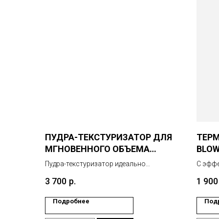
ПУДРА-ТЕКСТУРИЗАТОР ДЛЯ
ТЕР
МГНОВЕННОГО ОБЪЕМА
BLOW
ВОЛОС
Пудра-текстуризатор идеально
С эфф
подходит для создания
укладк
3 700
р.
1 900
долговременного объема и различных
структурных текстур.
Подробнее
Под