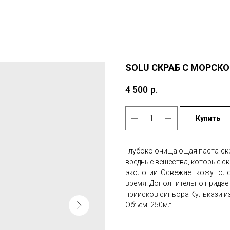
SOLU СКРАБ С МОРСК
4 500
р.
Купить
Глубоко очищающая паста-скр
вредные вещества, которые ск
экологии. Освежает кожу голо
время. Дополнительно придае
приисков синьора Кулькази из
Объем: 250мл.