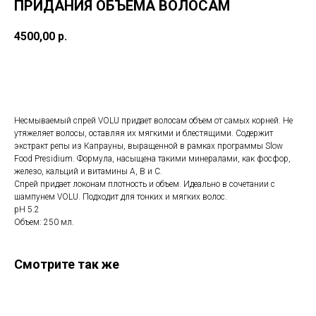
ПРИДАНИЯ ОБЪЕМА ВОЛОСАМ
4500,00
р.
Купить
Несмываемый спрей VOLU придает волосам объем от самых корней. Не
утяжеляет волосы, оставляя их мягкими и блестящими. Содержит
экстракт репы из Капрауны, выращенной в рамках программы Slow
Food Presidium. Формула, насыщена такими минералами, как фосфор,
железо, кальций и витамины А, В и С.
Спрей придает локонам плотность и объем. Идеально в сочетании с
шампунем VOLU. Подходит для тонких и мягких волос.
pH 5.2
Объем: 250 мл.
Смотрите так же